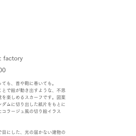
: factory
価
00
格
っても、首や鞄に巻いても。
ことで絵が動き出すような、不思
覚を楽しめるスカーフです。図案
ンダムに切り出した紙片をもとに
たコラージュ風の切り絵イラス
で目にした、光の届かない建物の