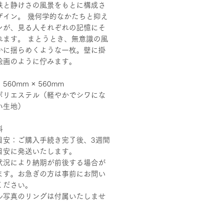
鉄と静けさの風景をもとに構成さ
ザイン。 幾何学的なかたちと抑え
ンが、見る人それぞれの記憶にそ
れます。 まとうとき、無意識の風
かに揺らめくような一枚。壁に掛
絵画のように佇みます。
560mm × 560mm
ポリエステル（軽やかでシワにな
い生地）
料
目安：ご購入手続き完了後、3週間
目安に発送いたします。
状況により納期が前後する場合が
ます。お急ぎの方は事前にお問い
ください。
ル写真のリングは付属いたしませ