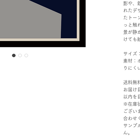
影や、
れたデ
たトー
っと触
景が静
けても
サイズ：
素材：
りにく
送料無
お届け
以内を
※在庫
ござい
合わせ
サンプ
ん。