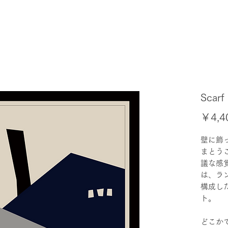
Scarf 
￥4,4
壁に飾
まとう
議な感
は、ラ
構成し
ト。
どこか