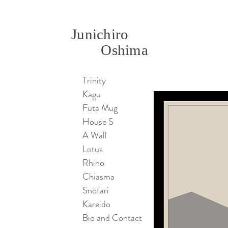
Junichiro
Oshima
Trinity
Kagu
Futa Mug
House S
A Wall
Lotus
Rhino
Chiasma
Snofari
Kareido
Bio and Contact